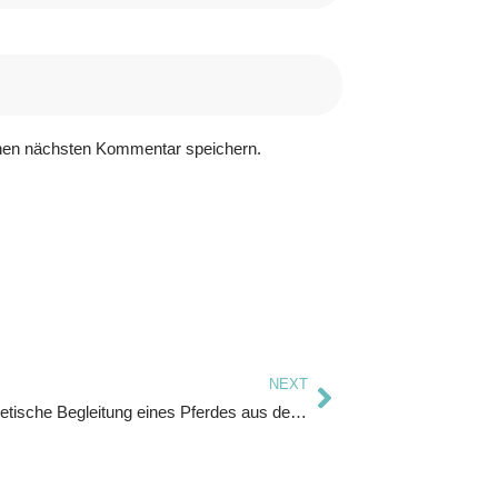
nen nächsten Kommentar speichern.
NEXT
Die energetische Begleitung eines Pferdes aus der Ferne. Geht das überhaupt?