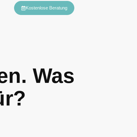
Kostenlose Beratung
nen. Was
ür?