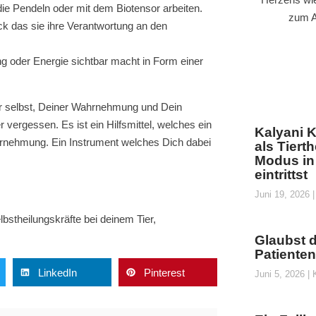
ie Pendeln oder mit dem Biotensor arbeiten.
zum A
ck das sie ihre Verantwortung an den
ng oder Energie sichtbar macht in Form einer
Dir selbst, Deiner Wahrnehmung und Dein
vergessen. Es ist ein Hilfsmittel, welches ein
Kalyani K
ahrnehmung. Ein Instrument welches Dich dabei
als Tiert
Modus in
eintrittst
Juni 19, 2026
lbstheilungskräfte bei deinem Tier
,
Glaubst 
Patiente
LinkedIn
Pinterest
Juni 5, 2026
K