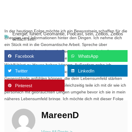
In der heutigen Folge möchte ich ein Bewusstsein schaffen für die
Energie
,
fühlen
,
Geomantie
,
Podcast
,
sein
,
Zeitlos
,
Zeitlos
Energien und Informationen hinter den Dingen. Ich nehme dich
einfach sein
ein Stück mit in die Geomantische Arbeit. Spreche über
gespeicherte Informationen in Gegenständen und wie diese
Facebook
WhatsApp
gespeicherten Informationen einen Einfluss auf deinen
Wohlfühlort zu Hause haben können. Außerdem gebe ich
Twitter
LinkedIn
Hinweise wie du für dich persönliche herausfinden kannst wie sich
Gegenstände anfühlen können, die dein Lebensumfeld stärken
oder auch schwächen können. Gleichzeitig teile ich mit dir wie ich
Pinterest
persönlich mit gebrauchten Dingen umgehe bevor ich sie in mein
näheres Lebensumfeld bringe. Ich möchte dich mit dieser Folge
an deine Achtsamkeit und Aufmerksamkeit im Umgang mit Dingen
erinnern.
MareenD
Wenn du mir ein Feedback zu der Folge geben möchtest schreib
mir gerne eine Mail an info@zeitlos-einfach-sein.de.
View All Posts >