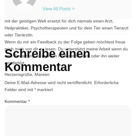
Außerdem nehme ich dich ein Stück mit in meine Arbeit und
Erfahrungen mit dem Trance Healing für Tier und Mensch. In
View All Posts >
welchen Bereichen es als Unterstützung dienen kann. Die Arbeit
mit der geistigen Welt ersetzt für dich niemals einen Arzt,
Heilpraktiker, Psychotherapeuten und für dein Tier einen Tierarzt
oder Tierärztin.
Wenn du mir ein Feedback zu der Folge geben möchtest freue
mich mich von dir zu lesen. Du unterstützt meine Arbeit wenn du
Schreibe einen
eine Bewertung zu meinem Podcast da lässt oder ihn weiter
Kommentar
empfiehlst.
Herzensgrüße, Mareen
Deine E-Mail-Adresse wird nicht veröffentlicht.
Erforderliche
Felder sind mit
*
markiert
Kommentar
*