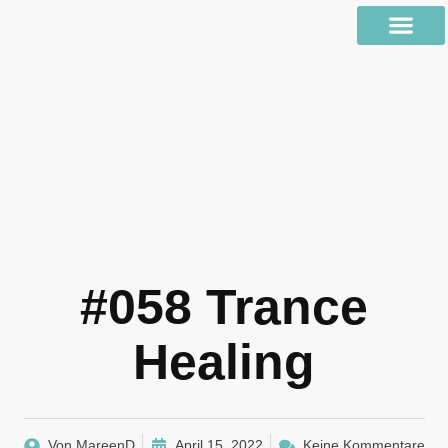
#058 Trance
Healing
Von
MareenD
April 15, 2022
Keine Kommentare