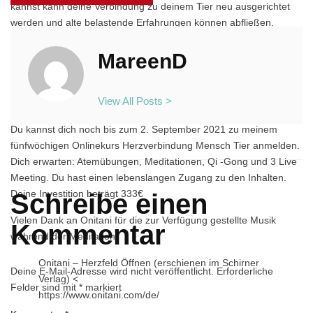
kannst kann deine Verbindung zu deinem Tier neu ausgerichtet
werden und alte belastende Erfahrungen können abfließen.
Ich wünsche dir viel Freude mit dieser Meditation, dass eure
Herzen berührt werden mögen.
MareenD
Wenn du mir deine Erfahrungen mitteilen möchtest freue ich mich
von dir zu lesen.
View All Posts >
Herzensgrüße, Mareen
Du kannst dich noch bis zum 2. September 2021 zu meinem
fünfwöchigen Onlinekurs Herzverbindung Mensch Tier anmelden.
Dich erwarten: Atemübungen, Meditationen, Qi -Gong und 3 Live
Meeting. Du hast einen lebenslangen Zugang zu den Inhalten.
Deine Investition beträgt 333€
Schreibe einen
Vielen Dank an Onitani für die zur Verfügung gestellte Musik
Kommentar
während der Meditation:
Onitani – Herzfeld Öffnen (erschienen im Schirner
Deine E-Mail-Adresse wird nicht veröffentlicht.
Erforderliche
Verlag) <
Felder sind mit
*
markiert
https://www.onitani.com/de/