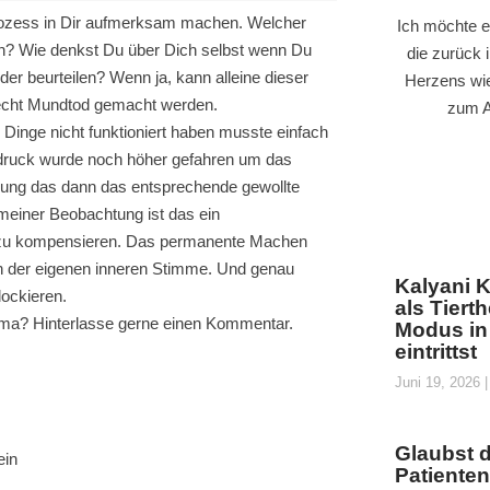
Prozess in Dir aufmerksam machen. Welcher
Ich möchte e
en? Wie denkst Du über Dich selbst wenn Du
die zurück 
er beurteilen? Wenn ja, kann alleine dieser
Herzens wi
recht Mundtod gemacht werden.
zum A
 Dinge nicht funktioniert haben musste einfach
sdruck wurde noch höher gefahren um das
ugung das dann das entsprechende gewollte
meiner Beobachtung ist das ein
 zu kompensieren. Das permanente Machen
 der eigenen inneren Stimme. Und genau
Kalyani K
lockieren.
als Tiert
a? Hinterlasse gerne einen Kommentar.
Modus in
eintrittst
Juni 19, 2026
Glaubst 
ein
Patiente