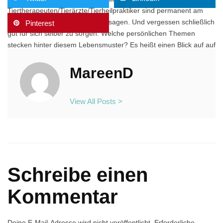
Tiertherapeuten/Tierärzte/Tierheilpraktiker sind permanent am
Arbeiten und können nicht Nein sagen. Und vergessen schließlich
Pinterest
gut für sich selber zu sorgen. Welche persönlichen Themen
stecken hinter diesem Lebensmuster? Es heißt einen Blick auf auf
deinen Selbstwert und Selbstliebe zu werfen, denn je liebevoller
du mit dir umgehst umso mehr hast du schließlich auch in den
MareenD
Begegnungen mit den Tieren und Menschen zu geben. Nun
wünsche ich dir viel Freude beim Anhören und den Beispielen aus
View All Posts >
meinem Leben. Herzensgrüße Mareen
Schreibe einen
Kommentar
Deine E-Mail-Adresse wird nicht veröffentlicht.
Erforderliche