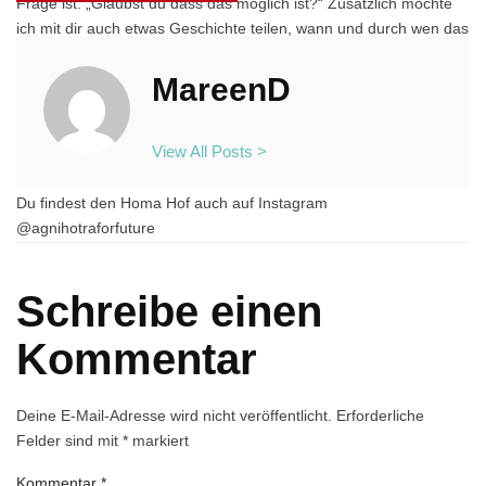
Frage ist: „Glaubst du dass das möglich ist?“ Zusätzlich möchte
ich mit dir auch etwas Geschichte teilen, wann und durch wen das
vedische Feuer in Indien wiederbelebt wurde. Nun wünsche ich
dir viel Freude beim Anhören der Folge. Wenn du mir ein
MareenD
Feedback geben möchtest freue ich mich. Herzlichst Mareen
Für mehr Informationen zum Homa Hof, deren Bücher und
View All Posts >
Seminaren zum Agnihotra schau auf ihre Webseite:
https://www.agnihotra-online.com/index.php/de/
Du findest den Homa Hof auch auf Instagram
@agnihotraforfuture
Schreibe einen
Kommentar
Deine E-Mail-Adresse wird nicht veröffentlicht.
Erforderliche
Felder sind mit
*
markiert
Kommentar
*