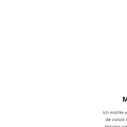
M
Ich möchte e
die zurück 
Herzens wi