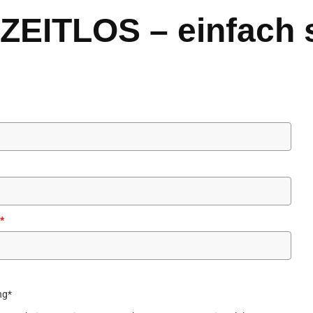
„ZEITLOS – einfach 
*
ng*