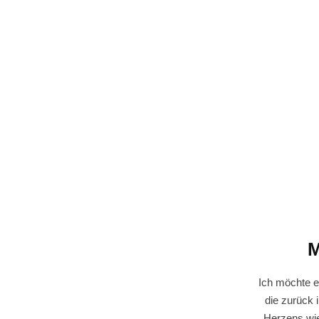
M
Ich möchte e
die zurück 
Herzens wi