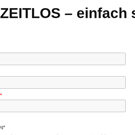
„ZEITLOS – einfach 
*
ng*